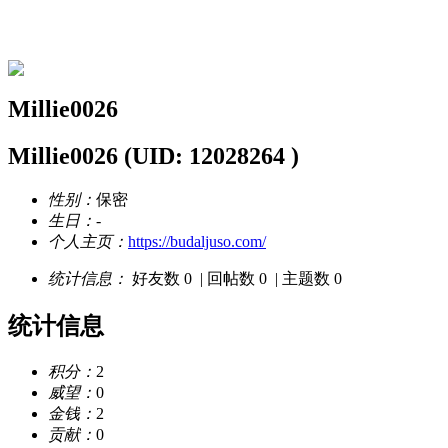
Millie0026的资料
Millie0026
Millie0026
(UID: 12028264 )
性别：
保密
生日：
-
个人主页：
https://budaljuso.com/
统计信息：
好友数 0
|
回帖数 0
|
主题数 0
统计信息
积分：
2
威望：
0
金钱：
2
贡献：
0